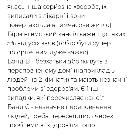
якась інша серйозна хвороба, їх
виписали з лікарні і вони
повертаються в тимчасове житло).
Бірмінгемський кансіл каже, що таких
5% від усіх заяв (тобто бути супер
пріорітетним дуже важко)
Банд B - безхатьки або живуть в
переповненому домі (наприклад 5
людей на 2 кімнати) та мають незначні
проблеми зі здоров‘ям. Є інші
випадки, які перечисляє кансіл
Банд C - незначне переповнення
людей, треба переселитись через
проблеми зі здоров‘ям тощо