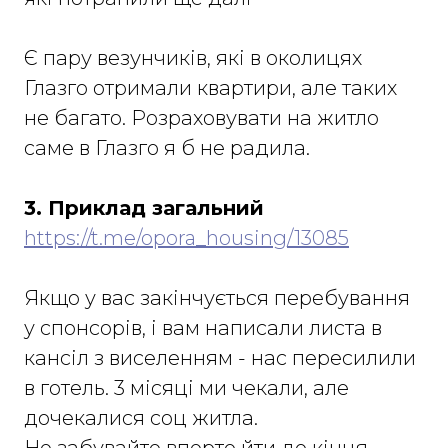
Є пару везунчиків, які в околицях
Глазго отримали квартири, але таких
не багато. Розраховувати на житло
саме в Глазго я б не радила.
3. Приклад загальний
https://t.me/opora_housing/13085
Якщо у вас закінчується перебування
у спонсорів, і вам написали листа в
кансіл з виселенням - нас пересилили
в готель. 3 місяці ми чекали, але
дочекалися соц житла.
Не забувайте вперто йти до кінця,