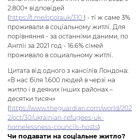
2.800+ відповідей
(
https://t.me/oporauk/310
) - ті ж саме 3%
проживали в соціальному житлі. Для
порівняння - за останніми даними, по
Англії за 2021 год - 16.6% сімей
проживало в социальному житлі.
Цитата від одного з кансілів Лондона:
«В нас біля 1.600 людей в черзі на
житло і в деяких інших районах –
десятки тисяч»
(
https://www.theguardian.com/world/202
2/oct/30/ukrainian-refugees-uk-
homelessness-councils-hosts
)
Чи подавати на соціальне житло?