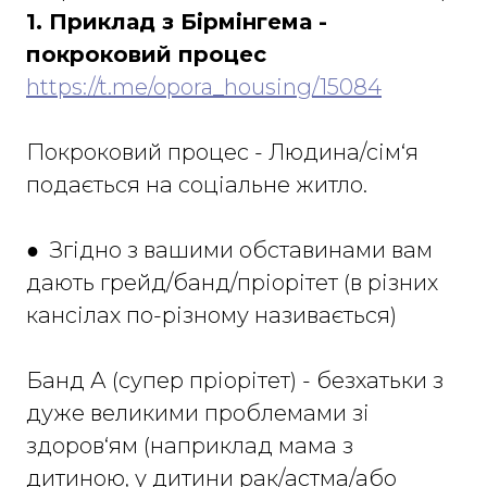
1. Приклад з Бірмінгема -
покроковий процес
https://t.me/opora_housing/15084
Покроковий процес - Людина/сім‘я
подається на соціальне житло.
● Згідно з вашими обставинами вам
дають грейд/банд/пріорітет (в різних
кансілах по-різному називається)
Банд А (супер пріорітет) - безхатьки з
дуже великими проблемами зі
здоров‘ям (наприклад мама з
дитиною, у дитини рак/астма/або