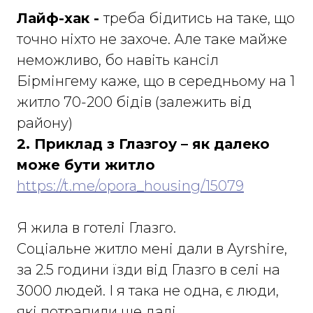
Лайф-хак -
треба бідитись на таке, що
точно ніхто не захоче. Але таке майже
неможливо, бо навіть кансіл
Бірмінгему каже, що в середньому на 1
житло 70-200 бідів (залежить від
району)
2. Приклад з Глазгоу – як далеко
може бути житло
https://t.me/opora_housing/15079
Я жила в готелі Глазго.
Соціальне житло мені дали в Ayrshire,
за 2.5 години їзди від Глазго в селі на
3000 людей. І я така не одна, є люди,
які потрапили ще далі