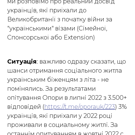
ми розповімо про реальний досвід
українців, які приїхали до
Великобританії з початку війни за
"українськими" візами (Сімейної,
Cпонсорської або Extension)
Ситуація
: важливо одразу сказати, що
шанси отримання соціального житла
українським біженцям з літа - не
помінялись. За результатами
опітування Опори в липні 2022 з 3.500+
відповідей (
https://t.me/oporauk/223
) 3%
українців, які приїхали у 2022 році
проживали в социальному житлі. За
останнім опитуванням в жовтні 2022 с