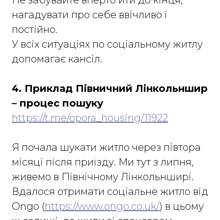
нагадувати про себе ввічливо і
постійно.
У всіх ситуаціях по соціальному житлу
допомагає кансіл.
4. Приклад Півничний Лінкольншир
– процес пошуку
https://t.me/opora_housing/11922
Я почала шукати житло через півтора
місяці після приїзду. Ми тут з липня,
живемо в Північному Лінкольнширі.
Вдалося отримати соціальне житло від
Оngo (
https://www.ongo.co.uk/
) в цьому