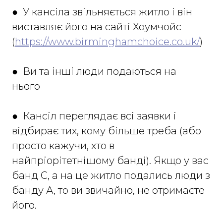
● У кансіла звільняється житло і він
виставляє його на сайті Хоумчойс
(
https://www.birminghamchoice.co.uk/
)
● Ви та інші люди подаються на
нього
● Кансіл переглядає всі заявки і
відбирає тих, кому більше треба (або
просто кажучи, хто в
найпріорітетнішому банді). Якщо у вас
банд С, а на це житло подались люди з
банду А, то ви звичайно, не отримаєте
його.