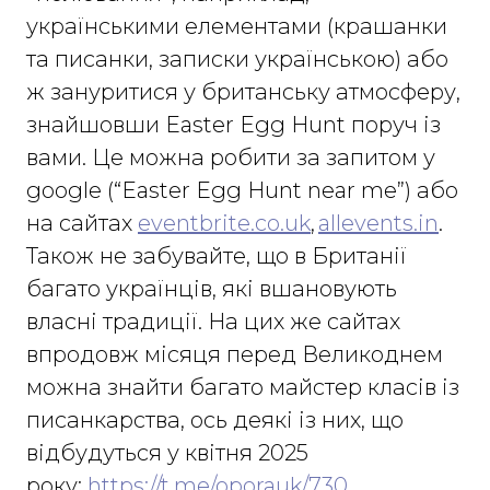
українськими елементами (крашанки
та писанки, записки українською) або
ж зануритися у британську атмосферу,
знайшовши Easter Egg Hunt поруч із
вами. Це можна робити за запитом у
google (“Easter Egg Hunt near me”) або
на сайтах
eventbrite.co.uk
,
allevents.in
.
Також не забувайте, що в Британії
багато українців, які вшановують
власні традиції. На цих же сайтах
впродовж місяця перед Великоднем
можна знайти багато майстер класів із
писанкарства, ось деякі із них, що
відбудуться у квітня 2025
року:
https://t.me/oporauk/730