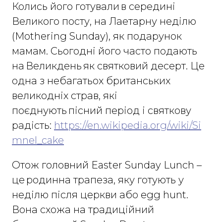
Колись його готували в середині
Великого посту, на Лаетарну неділю
(Mothering Sunday), як подарунок
мамам. Сьогодні його часто подають
на Великдень як святковий десерт. Це
одна з небагатьох британських
великодніх страв, які
поєднують пісний період і святкову
радість:
https://en.wikipedia.org/wiki/Si
mnel_cake
Отож головний Easter Sunday Lunch –
це родинна трапеза, яку готують у
неділю після церкви або egg hunt.
Вона схожа на традиційний