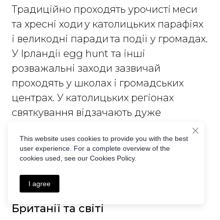
Традиційно проходять урочисті меси
та хресні ходи у католицьких парафіях
і великодні паради та події у громадах.
У Ірландії egg hunt та інші
розважальні заходи зазвичай
проходять у школах і громадських
центрах. У католицьких регіонах
святкування відзачають дуже
урочисто, емоційно, із збереженням
This website uses cookies to provide you with the best
релігійного сенсу. У протестантських
user experience. For a complete overview of the
регіонах – більш світське святкування,
cookies used, see our Cookies Policy.
подібне до англійського.
I agree
Цікаві факти про Великдень у
Британії та світі