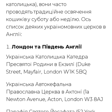
католицька), вони часто
проводять традиційне освячення
кошиків у суботу або неділю. Ось
список деяких україномовних церков в
Англії:
Лондон та Південь Англії
Українська Католицька Катедра
Пресвятої Родини в Екзилі (Duke
Street, Mayfair, London W1K 5BQ​
Українська Автокефальна
Православна Церква в Актоні (1a
Newton Avenue, Acton, London W3 8AJ​
Парафія Святого Йосафата (52 York