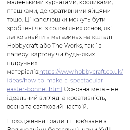
маленькими курчатами, кроликами,
пташками, декоративними яйцями
тощо. Ці капелюшки можуть бути
зроблені як із солом’яних основ, які
легко знайти в магазинах на кшталт
Hobbycraft або The Works, так і з
паперу, картону чи будь-яких
підручних
матеріалів:
https://www.hobbycraft.co.uk/
ideas/how-to-make-a-spectacular-
easter-bonnet.html
Основна мета – не
ідеальний вигляд, а креативність,
весна та святковий настрій.
Походження традиції пов’язане з
Великодніми богослужіннями XVIII–