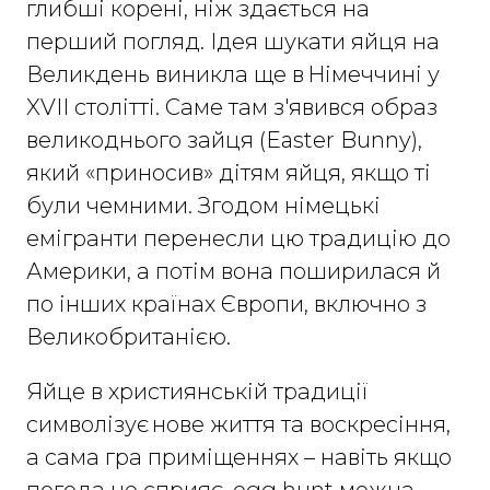
глибші корені, ніж здається на
перший погляд. Ідея шукати яйця на
Великдень виникла ще в Німеччині у
XVII столітті. Саме там з'явився образ
великоднього зайця (Easter Bunny),
який «приносив» дітям яйця, якщо ті
були чемними. Згодом німецькі
емігранти перенесли цю традицію до
Америки, а потім вона поширилася й
по інших країнах Європи, включно з
Великобританією.
Яйце в християнській традиції
символізує нове життя та воскресіння,
а сама гра приміщеннях – навіть якщо
погода не сприяє, egg hunt можна