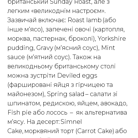
британський Sunday Roast, але з
легким «великоднім настроєм».
Зазвичай включає: Roast lamb (або
інше м’ясо), запечені овочі (картопля,
морква, пастернак, броколі), Yorkshire
pudding, Gravy (м’ясний соус), Mint
sauce (м’ятний соус). Також на
великодньому британському столі
можна зустріти Deviled eggs
(фаршировані яйця з гірчицею та
майонезом), Spring salad – салати зі
шпинатом, редискою, яйцем, авокадо,
Fish pie або лосось – як альтернатива
м’ясу. На десерт: Simnel
Cake, морквяний торт (Carrot Cake) або