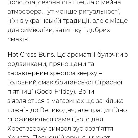
простота, сезонність і тепла сімейна
атмосфера. Тут менше ритуальності,
ніж в українській традиції, але є місце
для символіки, затишку і добрих
смаків.
Hot Cross Buns. Це ароматні булочки з
родзинками, прянощами та
характерним хрестом зверху –
головний смак британської Страсної
п’ятниці (Good Friday). Вони
з’являються в магазинах ще за кілька
тижнів до Великодня, але традиційно
споживаються саме цього дня.
Хрест зверху символізує розп’яття
Христа. Прянощі (кориця, мускат,