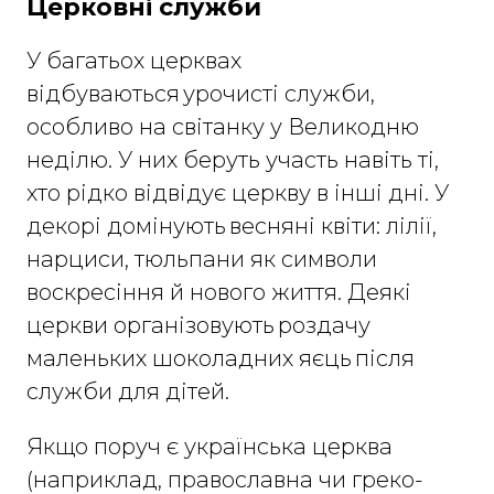
Церковні служби
У багатьох церквах
відбуваються урочисті служби,
особливо на світанку у Великодню
неділю. У них беруть участь навіть ті,
хто рідко відвідує церкву в інші дні. У
декорі домінують весняні квіти: лілії,
нарциси, тюльпани як символи
воскресіння й нового життя. Деякі
церкви організовують роздачу
маленьких шоколадних яєць після
служби для дітей.
Якщо поруч є українська церква
(наприклад, православна чи греко-