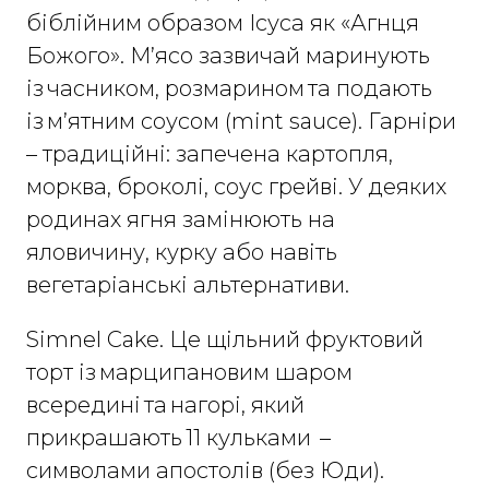
біблійним образом Ісуса як «Агнця
Божого». М’ясо зазвичай маринують
із часником, розмарином та подають
із м’ятним соусом (mint sauce). Гарніри
– традиційні: запечена картопля,
морква, броколі, соус грейві. У деяких
родинах ягня замінюють на
яловичину, курку або навіть
вегетаріанські альтернативи.
Simnel Cake. Це щільний фруктовий
торт із марципановим шаром
всередині та нагорі, який
прикрашають 11 кульками –
символами апостолів (без Юди).