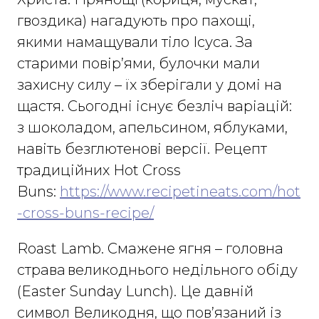
гвоздика) нагадують про пахощі,
якими намащували тіло Ісуса. За
старими повір’ями, булочки мали
захисну силу – їх зберігали у домі на
щастя. Сьогодні існує безліч варіацій:
з шоколадом, апельсином, яблуками,
навіть безглютенові версії. Рецепт
традиційних Hot Cross
Buns:
https://www.recipetineats.com/hot
-cross-buns-recipe/
Roast Lamb. Смажене ягня – головна
страва великоднього недільного обіду
(Easter Sunday Lunch). Це давній
символ Великодня, що пов’язаний із