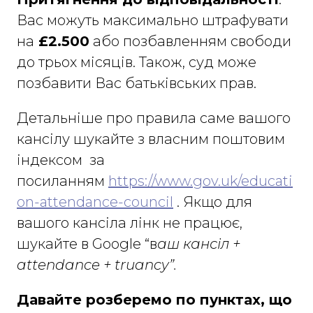
Вас можуть максимально штрафувати
на
£2.500
або позбавленням свободи
до трьох місяців. Також, суд може
позбавити Вас батьківських прав.
Детальніше про правила саме вашого
кансілу шукайте з власним поштовим
індексом за
посиланням
https://www.gov.uk/educati
on-attendance-council
. Якщо для
вашого кансіла лінк не працює,
шукайте в Google “в
аш кансіл +
attendance + truancy”.
Давайте розберемо по пунктах, що