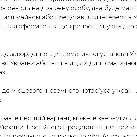
віреність на довірену особу, яка буде мати
ися майном або представляти інтереси в Ук
і. Для оформлення довіреності існують два
я до закордонної дипломатичної установи Укр
тво України або інші відділи дипломатично
ах.
 до місцевого іноземного нотаріуса у країні,
е.
раєте перший варіант, можете звернутися 
України, Постійного Представництва при 
х, Генерального консульства або Консульств