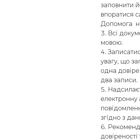
заповнити й
впоратися са
Допомога но
Всі докум
мовою.
Записатис
увагу, що з
одна довірен
два записи.
Надсилаєт
електронну
повідомленн
згідно з да
Рекоменду
довіреності