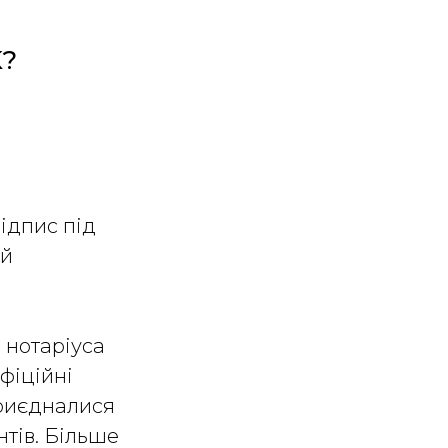
K?
а:
ідпис під
ий
 нотаріуса
фіційні
приєдналися
нтів. Більше