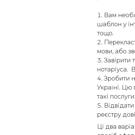
Вам необх
шаблон у інт
тощо.
Перекласт
мови, або з
Завірити 
нотаріуса. 
Зробити н
Україні. Цю
такі послуг
Відвідати
реєстру дов
Ці два варі