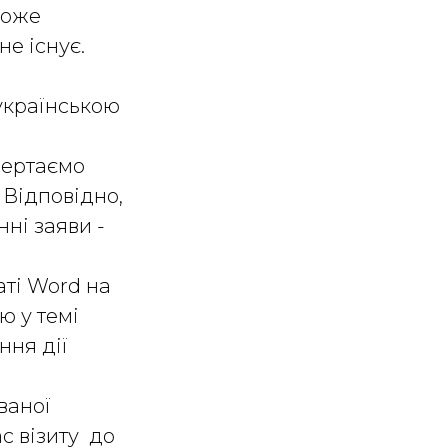
може
не існує.
українською
Звертаємо
 Відповідно,
нні заяви -
аті Word на
ю у темі
ння дії
ваної
с візиту до