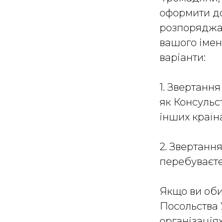
оформити до
розпоряджат
вашого імен
варіанти:
1. Звертанн
як Консульс
інших країн
2. Звертання
перебуваєт
Якщо ви оби
Посольства 
організація