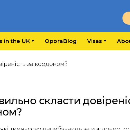
s in the UK
OporaBlog
Visas
Abo
вильно скласти довіреніс
ном?
які тимчасово перебувають за кордоном, м