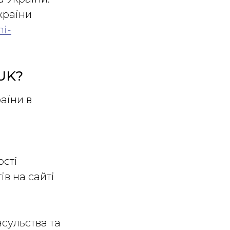
країни
ni-
 UK?
аїни в
:
сті
в на сайті
сульства та