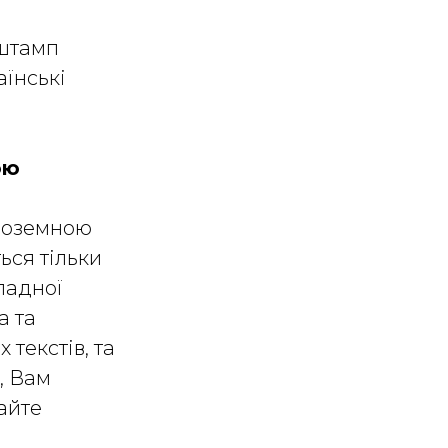
 штамп
аїнські
вою
іноземною
ься тільки
ладної
а та
 текстів, та
, Вам
вайте