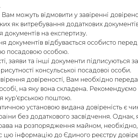
.
 Вам можуть відмовити у завіренні довіренос
аких як витребування додаткових документі
 документів на експертизу.
я документів відбувається особисто перед
ою посадовою особою.
ті, заяви та інші документи підписуються 
присутності консульської посадової особи.
вірення довіреності, Вам необхідно переда
 особі, на яку вона складена. Рекомендуємо
я кур'єрською поштою.
тичною установою видана довіреність є ч
країни без додаткового засвідчення. Однак,
рава на розпорядження майном, необхідно
іс цю інформацію до Єдиного реєстру довір