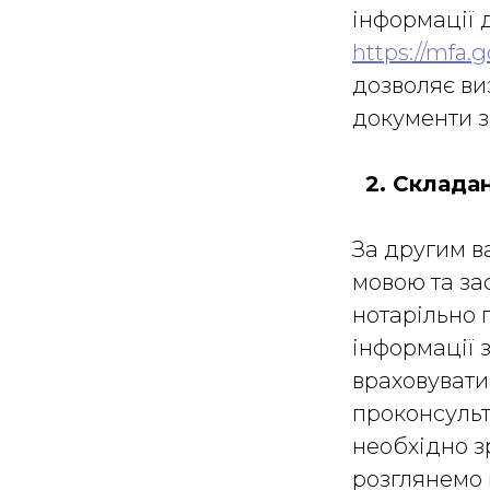
інформації 
https://mfa.g
дозволяє виз
документи 
2. Складан
За другим в
мовою та зас
нотарільно 
інформації з
враховувати
проконсульт
необхідно з
розглянемо 