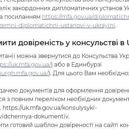
лік закордонних дипломатичних установ У
за посиланням
https://mfa.gov.ua/diplomatich
zemni-diplomatichni-ustanovi-v-ukrayini
.
ити довіреність у консульстві в
танії можна звернутися до Консульства Укр
ps://uk.mfa.gov.ua/
) або в Единбурзі
burgh.mfa.gov.ua/
). Для цього Вам необхідно
дачею документів для оформлення довірено
я з повним переліком необхідних документі
 https://uk.mfa.gov.ua/konsulysyki-
svidchennya-dokumentiv.
ти готовий шаблон довіреності на сайті кон