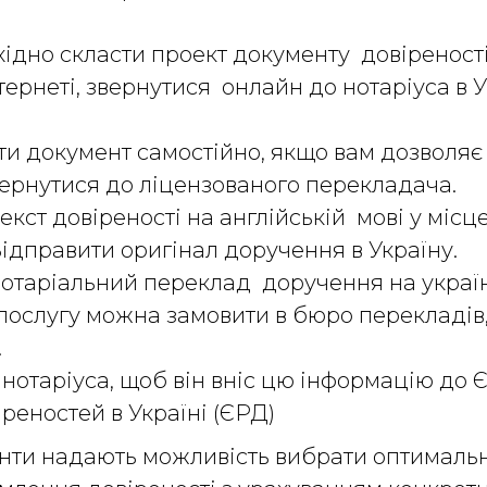
ідно скласти проект документу довіреності
ернеті, звернутися онлайн до нотаріуса в У
и документ самостійно, якщо вам дозволяє
вернутися до ліцензованого перекладача.
текст довіреності на англійській мові у місц
Відправити оригінал доручення в Україну.
отаріальний переклад доручення на україн
 послугу можна замовити в бюро перекладів
и.
 нотаріуса, щоб він вніс цю інформацію до 
іреностей в Україні (ЄРД)
анти надають можливість вибрати оптималь