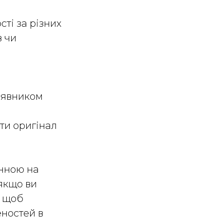
ті за різних
в чи
заявником
ти оригінал
инною на
 якщо ви
, щоб
еностей в