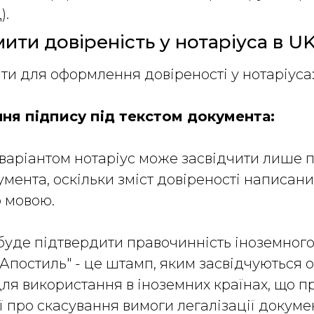
Д).
ити довіреність у нотаріуса в U
нти для оформлення довіреності у нотаріус
ення підпису під текстом документа:
аріантом нотаріус може засвідчити лише п
умента, оскільки зміст довіреності написан
ю мовою.
уде підтвердити правочинність іноземного
"Апостиль" - це штамп, яким засвідчуються о
ля використання в іноземних країнах, що 
ї про скасування вимоги легалізації докуме