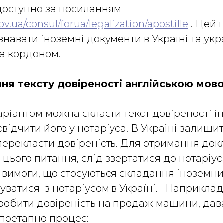
доступно за посиланням
ov.ua/consul/forua/legalization/apostille
. Цей
навати іноземні документи в Україні та укр
за кордоном.
ня тексту довіреності англійською мо
аріантом можна скласти текст довіреності 
відчити його у нотаріуса. В Україні залишит
перекласти довіреність. Для отримання док
 цього питання, слід звертатися до нотаріус
 вимоги, що стосуються складання іноземних
уватися з нотаріусом в Україні. Наприклад
робити довіреність на продаж машини, да
поетапно процес: