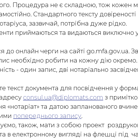
ого. Процедура не є складною, тож кожен 
мостійно. Стандартного тексту довіреності 
таріуса, зазвичай, потрібна дуже рідко.
енти приймаються та видаються виключно 
я до онлайн черги на сайті go.mfa.gov.ua. 
апис необхідно робити на кожну дію окремо.
ість - один запис, дві нотаріально засвідче
е текст документа для посвідчення у форм
 адресу
consul.ua@diplomats.com
з примітко
я «нотаріат» та датою запланованого вчине
ними
попереднього запису
.
ємо, також, мати з собою проект роздруко
 та в електронному вигляді на флешці під ча