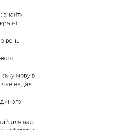
: знайти
країні,
 рівень
евого
ську мову в
, яке надає
Єдиного
ний для вас