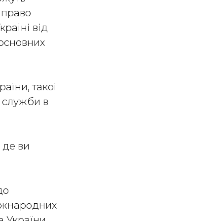
 право
раїні від
 основних
аїни, такої
ї служби в
 де ви
до
міжнародних
а України.