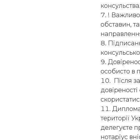
консульства
! Важливо
обставин, т
направлення
Підписанн
консульськ
Довіренос
особисто в 
Після за
довіреності
скористатис
Диплома
території У
делегуєте п
нотаріус вн