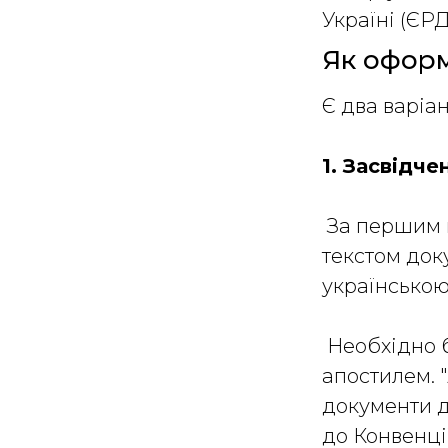
Україні (ЄР
Як оформ
Є два варіа
1. Засвідч
За першим в
текстом док
українсько
Необхідно б
апостилем. 
документи д
до Конвенці