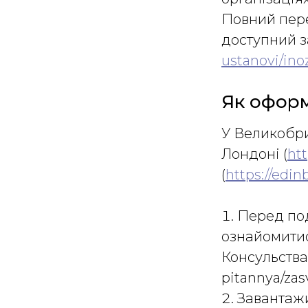
Повний пере
доступний 
ustanovi/ino
Як оформ
У Великобри
Лондоні (
htt
(
https://edin
Перед по
ознайомитис
Консульства.
pitannya/za
Завантажи