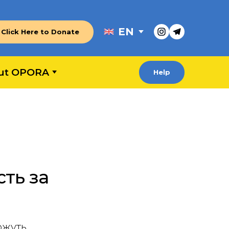
EN
Click Here to Donate
ut OPORA
Help
ть за
ожуть