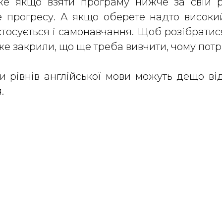
е якщо взяти програму нижче за свій рів
те прогресу. А якщо оберете надто висок
сується і самонавчання. Щоб розібратися,
вже закрили, що ще треба вивчити, чому пот
и рівнів англійської мови можуть дещо від
я.