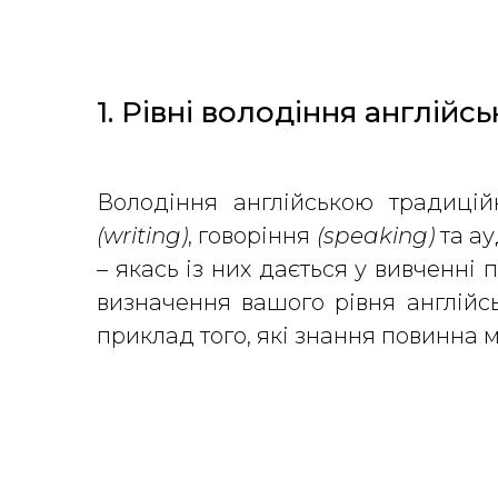
1. Рівні володіння англійс
Володіння англійською традицій
(writing)
, говоріння
(speaking)
та а
– якась із них дається у вивченні
визначення вашого рівня англійс
приклад того, які знання повинна м