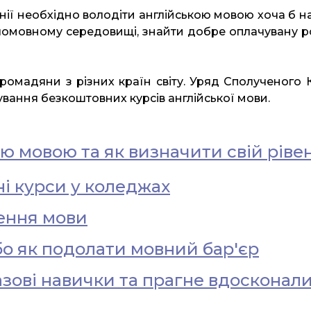
ії необхідно володіти англійською мовою хоча б на
нгломовному середовищі, знайти добре оплачувану р
омадяни з різних країн світу. Уряд Сполученого Ко
сування безкоштовних курсів англійської мови.
ою мовою та як визначити свій ріве
ні курси у коледжах
ення мови
бо як подолати мовний бар'єр
азові навички та прагне вдосконал