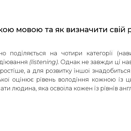
ькою мовою та як визначити свій 
но поділяється на чотири категорії (на
удіювання
(listening)
. Однак не завжди ці н
 простіше, а для розвитку іншої знадобиться
ької оцінює рівень володіння кожною із ц
ати людина, яка освоїла кожен із рівнів анг