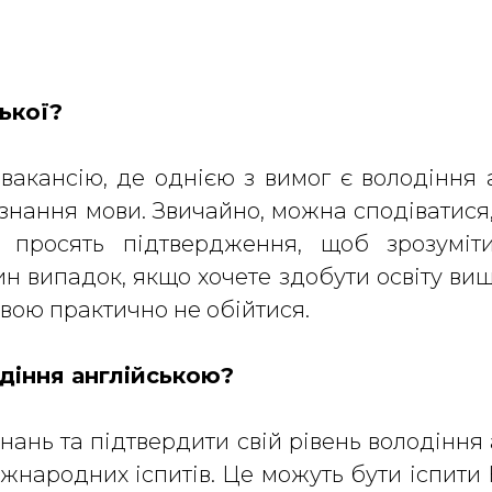
ської?
акансію, де однією з вимог є володіння 
знання мови. Звичайно, можна сподіватися
і просять підтвердження, щоб зрозумі
випадок, якщо хочете здобути освіту вищу
вою практично не обійтися.
одіння англійською?
знань та підтвердити свій рівень володін
жнародних іспитів. Це можуть бути іспити