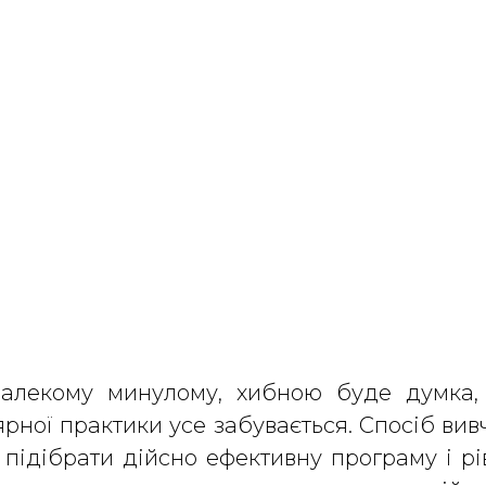
далекому минулому, хибною буде думка
рної практики усе забувається. Спосіб ви
 підібрати дійсно ефективну програму і р