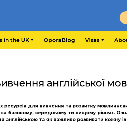
s in the UK
OporaBlog
Visas
Abo
ивчення англійської мо
них ресурсів для вивчення та розвитку мовлиннєв
 на базовому, середньому ти вищому рівнях. Оз
ння англійською та як важливо розвивати кожну і