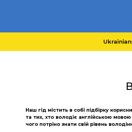
Ukrainian
В
Наш гід містить в собі підбірку корис
та тих, хто володіє англійською мовою
чого потріно знати свій рівень володі