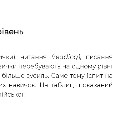
рівень
вички): читання
(reading)
, писання
авички перебувають на одному рівні
 більше зусиль. Саме тому іспит на
их навичок. На таблиці показаний
лійської: