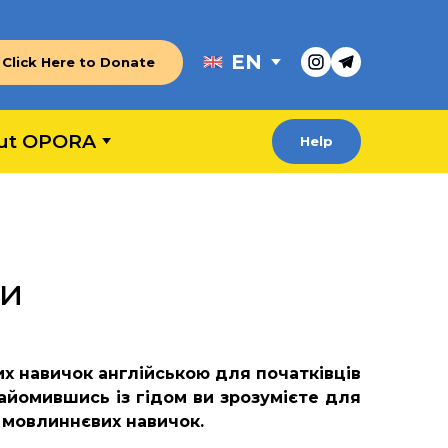
EN
Click Here to Donate
ut OPORA
Help
ви
их навичок англійською для початківців
найомившись із гідом ви зрозумієте для
з мовлиннєвих навичок.