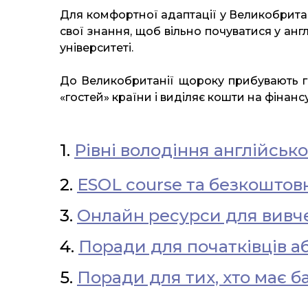
Для комфортної адаптації у Великобритан
свої знання, щоб вільно почуватися у а
університеті.
До Великобританії щороку прибувають гр
«гостей» країни і виділяє кошти на фінан
1.
Рівні володіння англійськ
2.
ESOL course та безкоштов
3.
Онлайн ресурси для вивч
4.
Поради для початківців а
5.
Поради для тих, хто має б