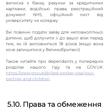
виписка з банку, рахунки за кредитними
картками, водійські права, реєстраційний
документ NHS, офіційний лист від
університету чи коледжу.
Ви повинні подати заяву для неповнолітньої
дитини, щоб долучити її до вашої візи перед
тим, як їй виповниться 18 років (якщо вона
хоче залишитися у Великобританії).
Також читайте про dependants у попередніх
розділах нашого гіду та на GOV.UK:
https://www.gov.uk/skilled-worker-visa/your-
partner-and-children
.
5.10. Права та обмеження