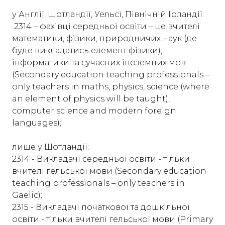
у Англії, Шотландії, Уельсі, Північній Ірландії:
2314 – фахівці середньої освіти – це вчителі
математики, фізики, природничих наук (де
буде викладатись елемент фізики),
інформатики та сучасних іноземних мов
(Secondary education teaching professionals –
only teachers in maths, physics, science (where
an element of physics will be taught),
computer science and modern foreign
languages);
лише у Шотландії:
2314 - Викладачі середньої освіти - тільки
вчителі гельської мови (Secondary education
teaching professionals – only teachers in
Gaelic);
2315 - Викладачі початкової та дошкільної
освіти - тільки вчителі гельської мови (Primary