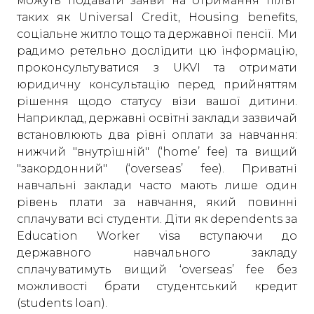
можуть подавати заяви на отримання пільг
таких як Universal Credit, Housing benefits,
соціальне житло тощо та державної пенсії. Ми
радимо ретельно дослідити цю інформацію,
проконсультуватися з UKVI та отримати
юридичну консультацію перед прийняттям
рішення щодо статусу візи вашої дитини.
Наприклад, державні освітні заклади зазвичай
встановлюють два рівні оплати за навчання:
нижчий "внутрішній" (‘home’ fee) та вищий
"закордонний" (‘overseas’ fee). Приватні
навчальні заклади часто мають лише один
рівень плати за навчання, який повинні
сплачувати всі студенти. Діти як dependents за
Education Worker visa вступаючи до
державного навчального закладу
сплачуватимуть вищий ‘overseas’ fee без
можливості брати студентський кредит
(students loan).