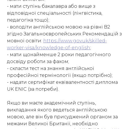
- мати ступінь бакалавра або вище з
відповідної спеціальності (лінгвістика,
педагогіка тощо);
- володіти англійською мовою на рівні B2
згідно Загальноєвропейських Рекомендацій з
мовної освіти:
https://www.gov.uk/skilled-
worker-visa/knowledge-of-english
;
- мати щонайменше 2 роки педагогічного
досвіду роботи за фахом;
- скласти тест на знання англійської
професійної термінології (якщо потрібно);
- надати сертифікат еквівалентності диплома
UK ENIC (за потреби).
Якщо ви маєте академічний ступінь,
викладання якого ведеться англійською
мовою, але він був присуджений органом за
межами Великої Британії, необхідно