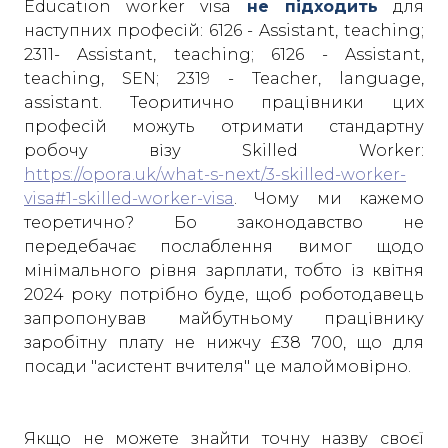
Education worker visa
не підходить
для
наступних професій: 6126 - Assistant, teaching;
2311- Assistant, teaching; 6126 - Assistant,
teaching, SEN; 2319 - Teacher, language,
assistant. Теоритично працівники цих
професій можуть отримати стандартну
робочу візу Skilled Worker:
https://opora.uk/what-s-next/3-skilled-worker-
visa#1-skilled-worker-visa
. Чому ми кажемо
теоретично? Бо законодавство не
передебачає послаблення вимог щодо
мінімального рівня зарплати, тобто із квітня
2024 року потрібно буде, щоб роботодавець
запропонував майбутньому працівнику
заробітну плату не нижчу £38 700, що для
посади "асистент вчителя" це малоймовірно.
Якщо не можете знайти точну назву своєї