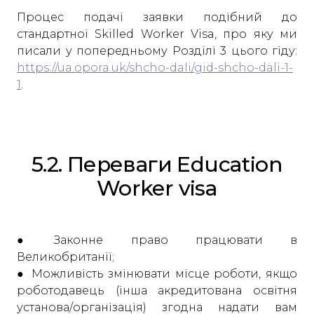
Процес подачі заявки подібний до
стандартної Skilled Worker Visa, про яку ми
писали у попередньому Розділі 3 цього гіду:
https://ua.opora.uk/shcho-dali/gid-shcho-dali-1-
1
.
5.2. Переваги Education
Worker visa
● Законне право працювати в
Великобританії;
● Можливість змінювати місце роботи, якщо
роботодавець (інша акредитована освітня
установа/організація) згодна надати вам