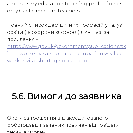
and nursery education teaching professionals –
only Gaelic medium teachers).
Повний список дефіцитних професій у галузі
освіти (та охорони здоров’я) дивіться за
посиланням:
https://www.gov.uk/government/publications/sk
illed-worker-visa-shortage-occupations/skilled-
worker-visa-shortage-occupations
.
5.6. Вимоги до заявника
Окрім запрошення від акредитованого
роботодавця, заявник повинен відповідати
таким вимогам: