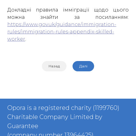
Докладні правила імміграції щодо цього
можна знайти за посиланням:
https://www.gov.uk/guidance/immigration-
rules/immigration-rules-appendix-skilled-
worker
.
Назад
Далі
Opora is a registered charity (1199760)
Charitable Company Limited by
Guarantee
(company number 13964425)