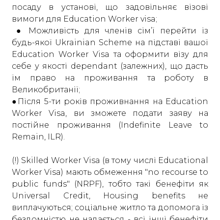
посаду в установі, що задовільняє візові
вимоги для Education Worker visa;
● Можливість для членів сім’ї перейти із
будь-якої Ukrainian Scheme на підставі вашої
Education Worker Visa та оформити візу для
себе у якості dependant (залежних), що дасть
їм право на проживання та роботу в
Великобританії;
●Після 5-ти років проживнання на Education
Worker Visa, ви зможете подати заяву на
постійне проживання (Indefinite Leave to
Remain, ILR).
(!) Skilled Worker Visa (в тому числі Educational
Worker Visa) мають обмеження "no recourse to
public funds" (NRPF), тобто такі бенефіти як
Universal Credit, Housing benefits не
виплачуються; соціальне житло та допомога із
бездомністю не надається - всі інші бенефіти