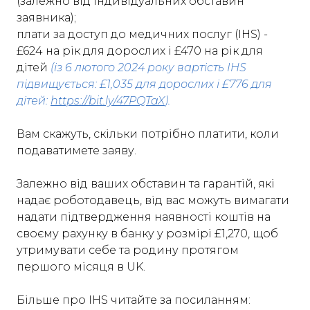
(залежно від індивідуальних обставин
заявника);
плати за доступ до медичних послуг (IHS) -
£624 на рік для дорослих і £470 на рік для
дітей
(із 6 лютого 2024 року вартість IHS
підвищується: £1,035 для дорослих і £776 для
дітей:
https://bit.ly/47PQTaX
).
Вам скажуть, скільки потрібно платити, коли
подаватимете заяву.
Залежно від ваших обставин та гарантій, які
надає роботодавець, від вас можуть вимагати
надати підтвердження наявності коштів на
своєму рахунку в банку у розмірі £1,270, щоб
утримувати себе та родину протягом
першого місяця в UK.
Більше про IHS читайте за посиланням: