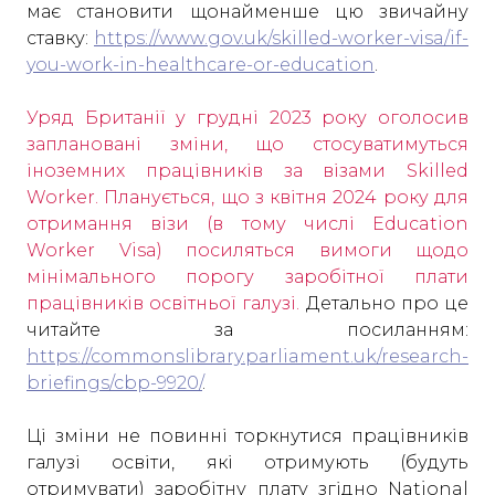
має становити щонайменше цю звичайну
ставку:
https://www.gov.uk/skilled-worker-visa/if-
you-work-in-healthcare-or-education
.
Уряд Британії у грудні 2023 року оголосив
заплановані зміни, що стосуватимуться
іноземних працівників за візами Skilled
Worker. Планується, що з квітня 2024 року для
отримання візи (в тому числі Education
Worker Visa) посиляться вимоги щодо
мінімального порогу заробітної плати
працівників освітньої галузі.
Детально про це
читайте за посиланням:
https://commonslibrary.parliament.uk/research-
briefings/cbp-9920/
.
Ці зміни не повинні торкнутися працівників
галузі освіти, які отримують (будуть
отримувати) заробітну плату згідно National